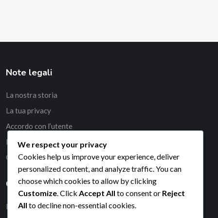
Note legali
La nostra storia
La tua privacy
Accordo con l’utente
Politica sui cookie
We respect your privacy
Cookies help us improve your experience, deliver
Contattaci
personalized content, and analyze traffic. You can
choose which cookies to allow by clicking
Categorie
Customize
. Click
Accept All
to consent or
Reject
All
to decline non-essential cookies.
Dimensioni del Campo per il Padel Tennis