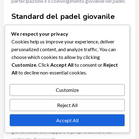
partecipazione e il coinvolgimento giovanile nel padel.
Standard del padel giovanile
Gli standard del padel giovanile si concentrano sulla
We respect your privacy
creazione di un ambiente sicuro e piacevole per i
Cookies help us improve your experience, deliver
giovani giocatori. Questo include dimensioni
personalized content, and analyze traffic. You can
specifiche del campo, specifiche dell’attrezzatura e
choose which cookies to allow by clicking
formati di competizione che si adattano a diverse
Customize
. Click
Accept All
to consent or
Reject
fasce di età. Ad esempio, i campi per i giocatori più
All
to decline non-essential cookies.
giovani possono essere più piccoli, consentendo un
movimento e un coinvolgimento più facili.
Customize
Inoltre, la FIP e gli enti nazionali raccomandano l’uso di
Reject All
paddles più leggeri e palline più morbide per i giocatori
giovani per migliorare la loro esperienza e ridurre il
Accept All
rischio di infortuni. Queste adattamenti aiutano i
giovani atleti a sviluppare le proprie abilità in un