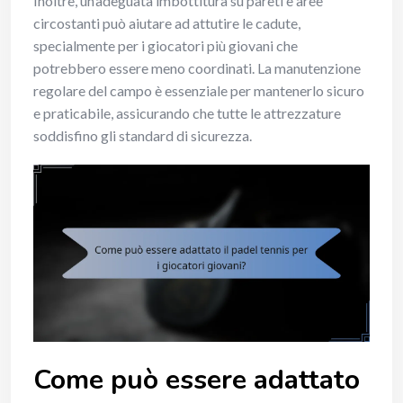
Inoltre, un’adeguata imbottitura su pareti e aree
circostanti può aiutare ad attutire le cadute,
specialmente per i giocatori più giovani che
potrebbero essere meno coordinati. La manutenzione
regolare del campo è essenziale per mantenerlo sicuro
e praticabile, assicurando che tutte le attrezzature
soddisfino gli standard di sicurezza.
Come può essere adattato