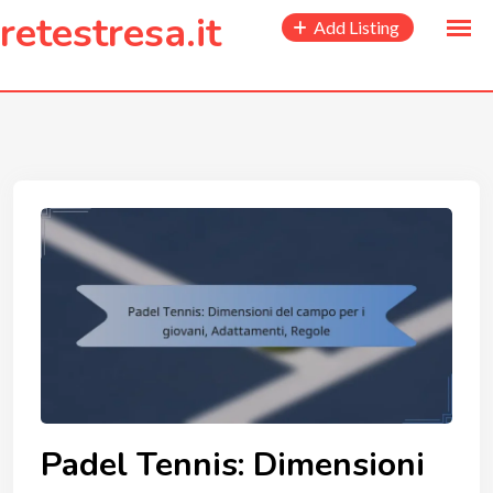
to
retestresa.it
Add Listing
content
Padel Tennis: Dimensioni